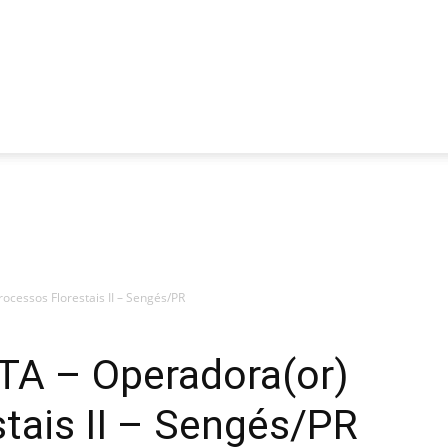
Florestais
cessos Florestais II – Sengés/PR
A – Operadora(or)
tais II – Sengés/PR