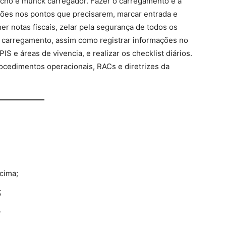
ncho e munck carregador. Fazer o carregamento e a
ões nos pontos que precisarem, marcar entrada e
r notas fiscais, zelar pela segurança de todos os
o carregamento, assim como registrar informações no
IS e áreas de vivencia, e realizar os checklist diários.
rocedimentos operacionais, RACs e diretrizes da
acima;
;
.