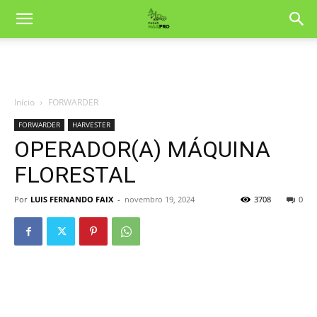
Início
FORWARDER
FORWARDER
HARVESTER
OPERADOR(A) MÁQUINA
FLORESTAL
Por
LUIS FERNANDO FAIX
-
novembro 19, 2024
3708
0