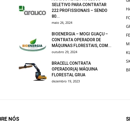
G
SELETIVO PARA CONTRATAR
H
222 PROFISSIONAIS – SENDO
80...
F
maio 26, 2024
G
BIOENERGIA – MOGI GUAÇU –
F
CONTRATA OPERADOR DE
M
MÁQUINAS FLORESTAIS, COM...
outubro 29, 2024
K
S
BRACELL CONTRATA
OPERADOR(A) MÁQUINA
B
FLORESTAL GRUA
dezembro 19, 2023
BRE NÓS
S