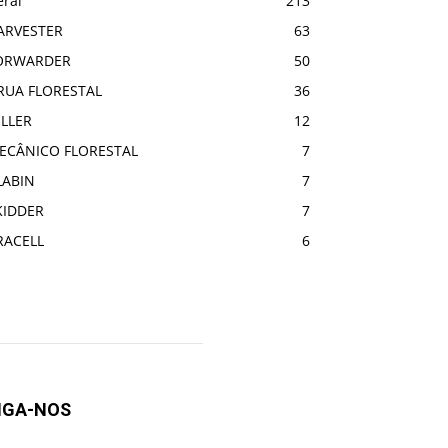
eral
213
ARVESTER
63
ORWARDER
50
RUA FLORESTAL
36
ELLER
12
ECÂNICO FLORESTAL
7
LABIN
7
KIDDER
7
RACELL
6
IGA-NOS