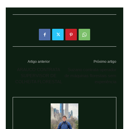
Artigo anterior
Próximo artigo
ARAUCO CONTRATA
Suzano contrata operador
SUPERVISOR DE
de máquinas florestais sem
COLHEITA FLORESTAL
experiência