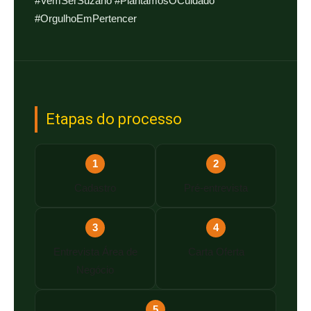
#VemSerSuzano #PlantamosOCuidado
#OrgulhoEmPertencer
Etapas do processo
1
2
Cadastro
Pré-entrevista
3
4
Entrevista Área de
Carta Oferta
Negócio
5