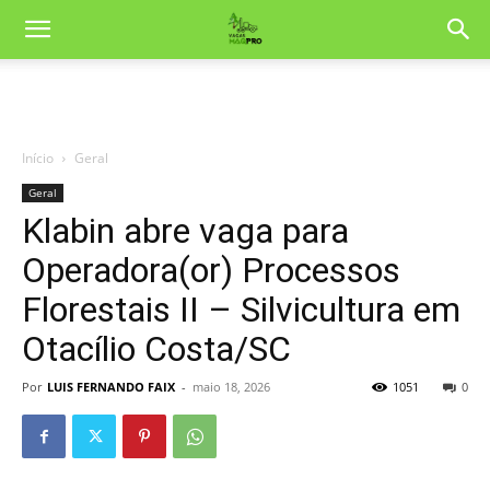
Início
Geral
Geral
Klabin abre vaga para
Operadora(or) Processos
Florestais II – Silvicultura em
Otacílio Costa/SC
Por
LUIS FERNANDO FAIX
-
maio 18, 2026
1051
0