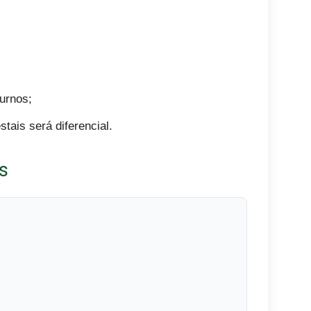
turnos;
tais será diferencial.
s