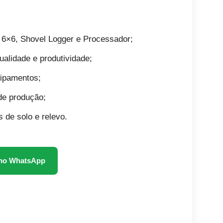
6×6, Shovel Logger e Processador;
alidade e produtividade;
uipamentos;
 de produção;
 de solo e relevo.
l no WhatsApp