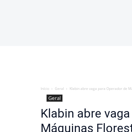
Início
Geral
Klabin abre vaga para Operador de Má
Geral
Klabin abre vaga
Máquinas Florest