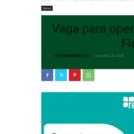
Geral
Vaga para oper
Fl
Por
LUIS FERNANDO FAIX
-
novembro 26, 2025