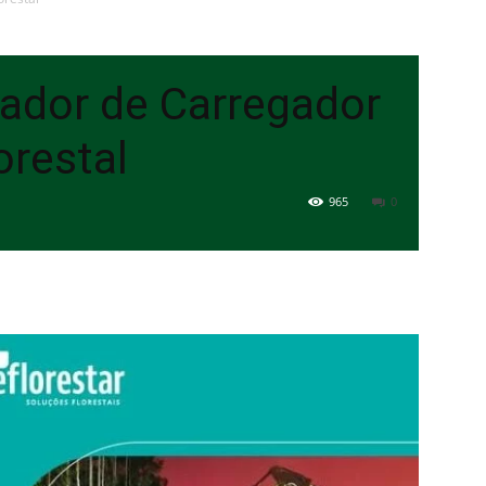
Florestais
ador de Carregador
orestal
965
0