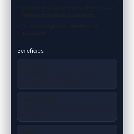
Conhecimento básico em tecnologia (uso de
tablets e sistemas de apontamento).
Residir nas regiões de
Sengés/PR
ou
Itararé/SP
.
Benefícios
Alimentação
Vale Refeição (SP), Refeitório (demais
unidades) e Vale Alimentação.
Reconhecimento
Remuneração Variável Anual e Programa de
Ações (ILP).
Futuro