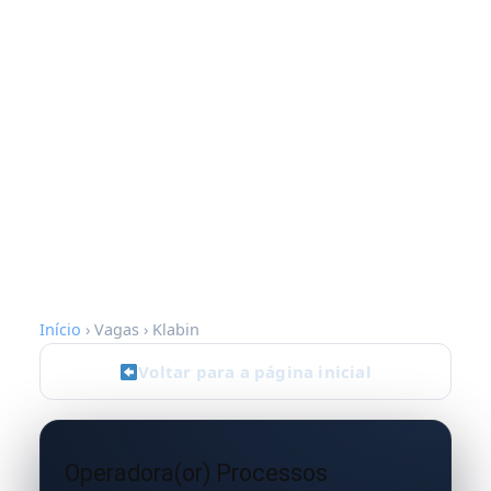
Início
› Vagas › Klabin
Voltar para a página inicial
Operadora(or) Processos