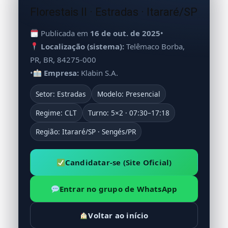
Florestais II · Estradas · Itararé/SP
Publicada em
16 de out. de 2025
•
Localização (sistema):
Telêmaco Borba,
PR, BR, 84275-000
•
Empresa:
Klabin S.A.
Setor: Estradas
Modelo: Presencial
Regime: CLT
Turno: 5×2 · 07:30–17:18
Região: Itararé/SP · Sengés/PR
Candidatar-se (Site Oficial)
Entrar no grupo de WhatsApp
Voltar ao início