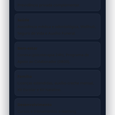
Previdência privada complementar.
Saúde
Assistência médica e odontológica, Wellhub,
Seguro de Vida e Auxílio Funeral.
Bem-estar
Conexa (psicoterapia 24h), Programa de
Apoio ao Colaborador (0800).
Família
Licenças estendidas, auxílio-creche mensal,
Kit Escolar e Kit Natalino.
Desenvolvimento
Cursos e treinamentos e-learning