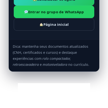
Entrar no grupo de WhatsApp
Página inicial
Dica: mantenha seus documentos atualizados
(CNH, certificados e cursos) e destaque
experiências com
rolo compactador,
retroescavadeira
e
motoniveladora
no currículo.