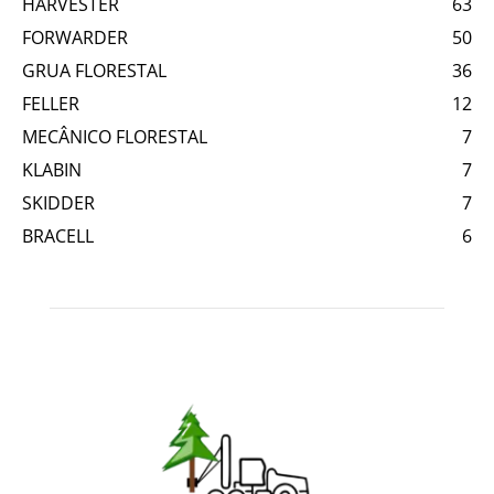
HARVESTER
63
FORWARDER
50
GRUA FLORESTAL
36
FELLER
12
MECÂNICO FLORESTAL
7
KLABIN
7
SKIDDER
7
BRACELL
6