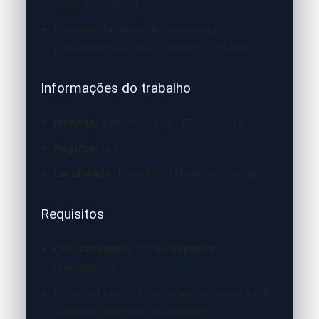
áreas de vivência.
Executar checklists diários e seguir
procedimentos, RACs e diretrizes Klabin.
Informações do trabalho
Jornada:
Turno fixo 5×2 · 07:30–17:18
Regime:
CLT
Localidade:
Itararé/SP (100% presencial)
Requisitos
CNH categoria “C” ou superior
(obrigatório).
Desejável experiência prévia na operação de
máquinas florestais ou similares.