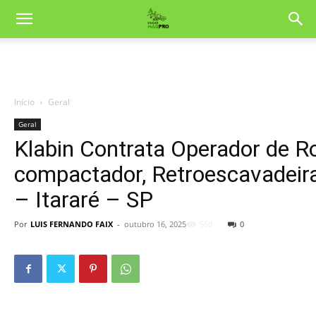
Início
Geral
Geral
Klabin Contrata Operador de R
compactador, Retroescavadeir
– Itararé – SP
Por
LUIS FERNANDO FAIX
-
outubro 16, 2025
550
0