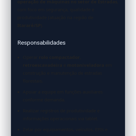
operação de máquinas no setor de Estradas
,
com foco em segurança, qualidade e
produtividade (atuação na região de
Itararé/SP
).
Responsabilidades
Operar
rolo compactador
,
retroescavadeira
e
motoniveladora
em
construção e manutenção de estradas
florestais.
Apoiar a equipe em funções auxiliares
conforme demanda.
Realizar registros de produtividade e
informações operacionais via tablet.
Zelar por equipamentos, veículos, EPIs e