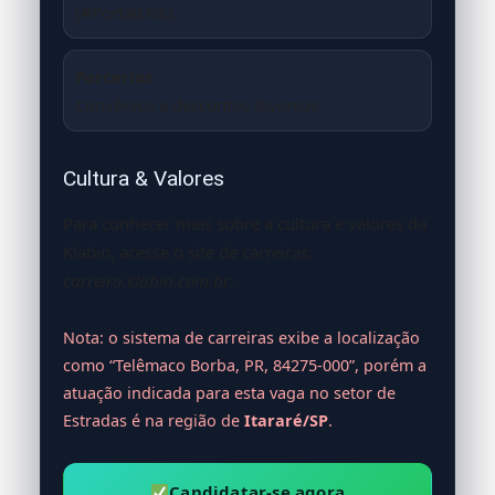
(#PortalENK).
Parcerias
Convênios e descontos diversos.
Cultura & Valores
Para conhecer mais sobre a cultura e valores da
Klabin, acesse o site de carreiras:
carreira.klabin.com.br
.
Nota: o sistema de carreiras exibe a localização
como “Telêmaco Borba, PR, 84275-000”, porém a
atuação indicada para esta vaga no setor de
Estradas é na região de
Itararé/SP
.
Candidatar-se agora