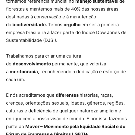
tornamos referência mundial no
manejo sustentável
de
florestas e mantemos mais de 40% das nossas áreas
destinadas à conservação e à manutenção
da
biodiversidade.
Temos
orgulho
em ser a primeira
empresa brasileira a fazer parte do Índice Dow Jones de
Sustentabilidade (DJSI).
Trabalhamos para criar uma cultura
de
desenvolvimento
permanente, que valoriza
a
meritocracia,
reconhecendo a dedicação e esforço de
cada um.
E nós acreditamos que
diferentes
histórias, raças,
crenças, orientações sexuais, idades, gêneros, regiões,
culturas e deficiência de qualquer natureza ampliam e
enriquecem a nossa visão de mundo. E por isso fazemos
parte do
Mover – Movimento pela Equidade Racial e do
Fórum de Empresas e Direitos LGBTI+.