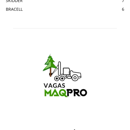
SKIDDER
7
BRACELL
6